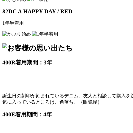
82DC A HAPPY DAY / RED
1年半着用
400R
着用期間：3年
誕生日の刻印が刻まれているデニム。友人と相談して購入を
気に入っているところは、色落ち。（眼鏡屋）
400E
着用期間：4年