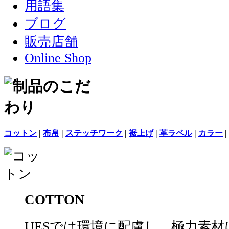
用語集
ブログ
販売店舗
Online Shop
コットン
|
布帛
|
ステッチワーク
|
裾上げ
|
革ラベル
|
カラー
|
COTTON
UESでは環境に配慮し、極力素